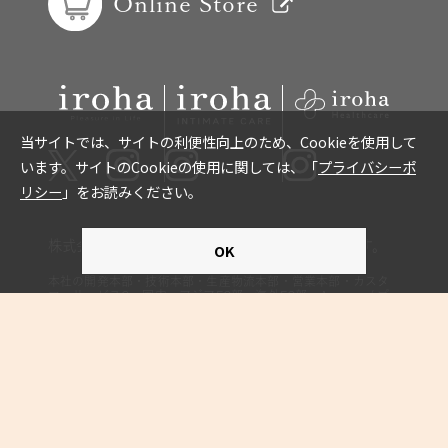
Online Store
株式会社TENGAはISO9001の認証を取得しています。
本社の開発本部・技術本部・生産物流本部・営業本部・カスタ
マーサービスG・国内・アジアEC部・海外EC部・Amazon / プ
ラットフォーム部にて取得
「プレジャーアイテム」は株式会社TENGAの登録商標
です。