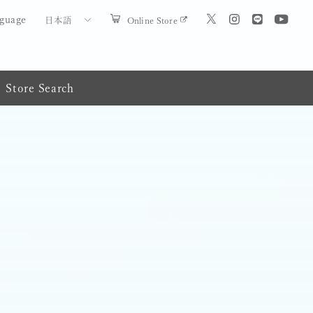
guage
Online Store
日本語
Store Search