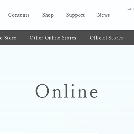
Lan
Contents
Shop
Support
News
ne Store
Other Online Stores
Official Stores
Online