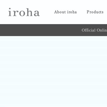
About iroha
Products
Official Onli