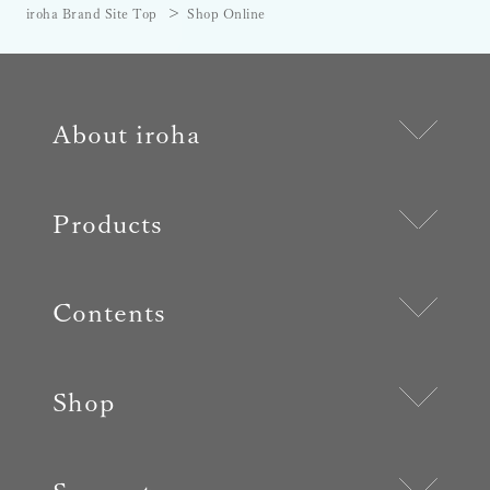
iroha Brand Site Top
Shop Online
About iroha
Products
Contents
Shop