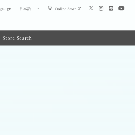
guage
Online Store
日本語
Store Search