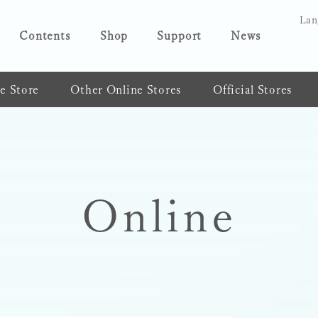
Lan
Contents
Shop
Support
News
ne Store
Other Online Stores
Official Stores
Online