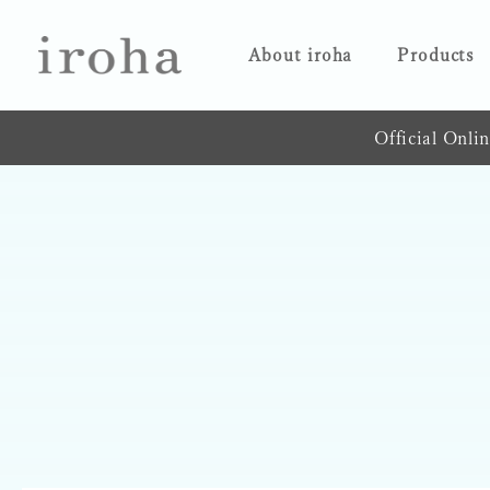
About iroha
Products
Official Onli