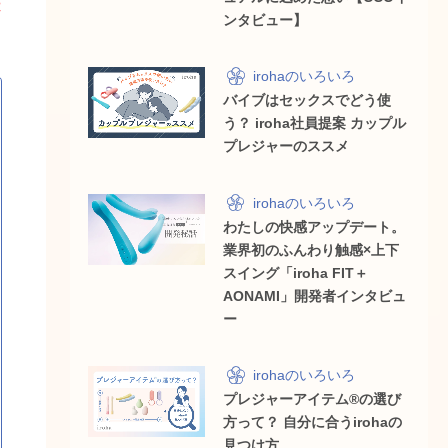
は
ンタビュー】
irohaのいろいろ
バイブはセックスでどう使
う？ iroha社員提案 カップル
プレジャーのススメ
irohaのいろいろ
わたしの快感アップデート。
業界初のふんわり触感×上下
スイング「iroha FIT＋
AONAMI」開発者インタビュ
ー
irohaのいろいろ
プレジャーアイテム®の選び
方って？ 自分に合うirohaの
見つけ方