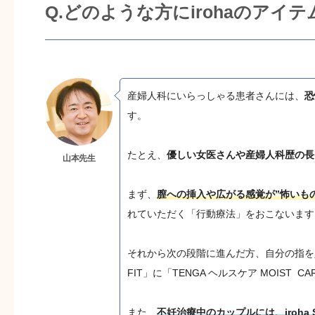
Q.どのような方にirohaのア
産婦人科にいらっしゃる患者さんには、
恐
す。
たとえ、
優しい女医さんや産婦人科歴の長
山本先生
まず、
膣への挿入や広がる感覚が”怖いも
れていただく「行動療法」をおこないます
それから次の段階に進んだ方、自分の指を入
FIT」に「TENGA ヘルスケア MOIST
また、
不妊治療中のカップルには、iroha