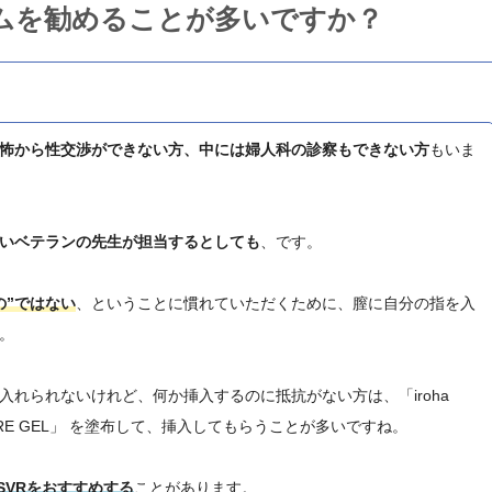
イテムを勧めることが多いですか？
怖から性交渉ができない方、中には婦人科の診察もできない方
もいま
いベテランの先生が担当するとしても
、です。
の”ではない
、ということに慣れていただくために、膣に自分の指を入
。
れられないけれど、何か挿入するのに抵抗がない方は、「iroha
 CARE GEL」 を塗布して、挿入してもらうことが多いですね。
 SVRをおすすめする
ことがあります。