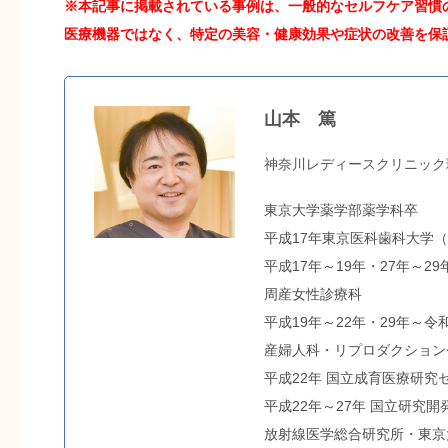
※本記事に掲載されている事例は、一般的なセルフケア習慣の
医療機器ではなく、特定の美容・健康効果や症状の改善を保
山本 篤
神奈川レディースクリニック
東京大学薬学部薬学科卒
平成17年東京医科歯科大学
平成17年～19年・27年～2
周産女性診療科
平成19年～22年・29年～
産婦人科・リプロダクション
平成22年 国立成育医療研究
平成22年～27年 国立研究
放射線医学総合研究所・東京