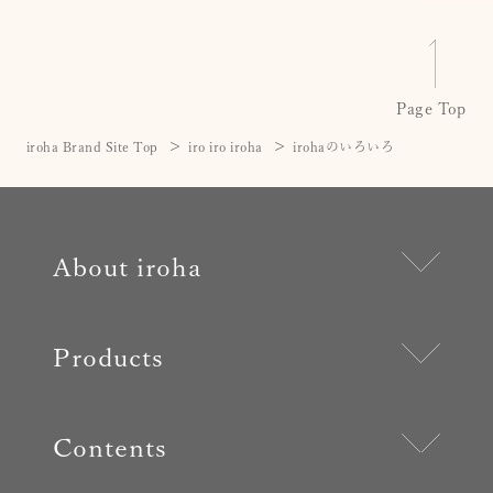
Page Top
iroha Brand Site Top
iro iro iroha
irohaのいろいろ
About iroha
Products
Contents