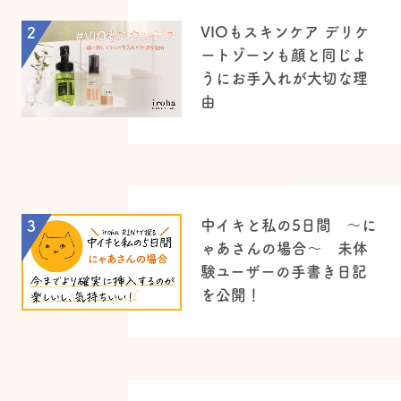
VIOもスキンケア デリケ
2
ートゾーンも顔と同じよ
うにお手入れが大切な理
由
中イキと私の5日間 ～に
3
ゃあさんの場合～ 未体
験ユーザーの手書き日記
を公開！