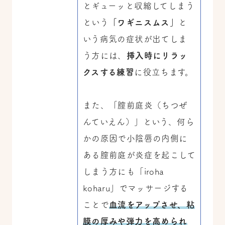
とギューッと収縮してしまう
という
「ワギニスムス」
と
いう病気の症状が出てしま
う方には、
挿入時にリラッ
クスする練習
に役立ちます。
また、「膣前庭炎（ちつぜ
んていえん）」という、何ら
かの原因で小陰唇の内側に
ある膣前庭が炎症を起こして
しまう方にも「iroha
koharu」でマッサージする
ことで
血流をアップさせ、粘
膜の厚みや弾力を高められ