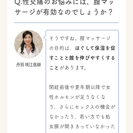
Q.性交痛のお悩みには、膣マッ
サージが有効なのでしょうか？
そうですね。膣マッサージ
の目的は、
ほぐして保湿を促
すことと膣を伸びやすくする
丹羽 咲江医師
こと
があります。
閉経前後や更年期以降で女
性ホルモンが足りなくな
り、さらにセックスの機会が
なかったり、若い方でも処
女膜が開ききっていなかった