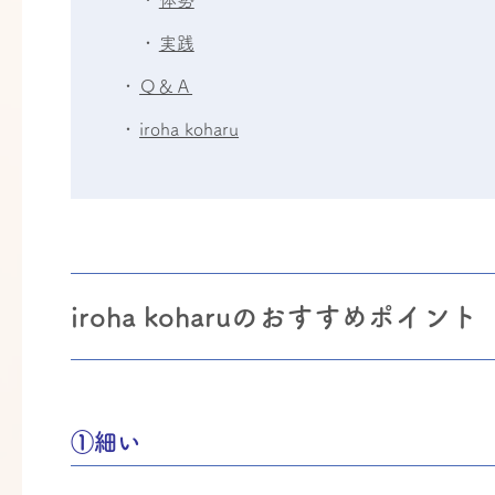
実践
Ｑ＆Ａ
iroha koharu
iroha koharuのおすすめポイント
①細い