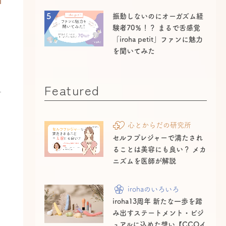
5
振動しないのにオーガズム経
験者70％！？ まるで舌感覚
「iroha petit」ファンに魅力
を聞いてみた
Featured
心とからだの研究所
セルフプレジャーで満たされ
ることは美容にも良い？ メカ
、
ニズムを医師が解説
irohaのいろいろ
iroha13周年 新たな一歩を踏
み出すステートメント・ビジ
ュアルに込めた想い【CCOイ