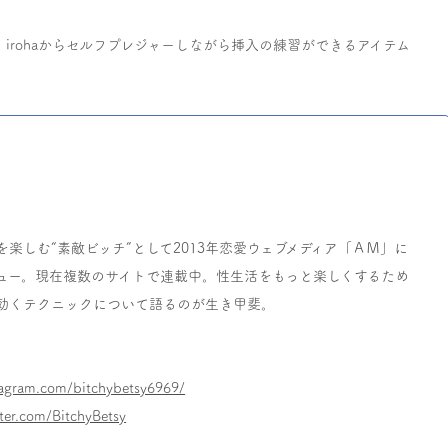
rohaからセルフプレジャーしながら挿入の練習ができるアイテム
楽しむ“素敵ビッチ”として2013年恋愛ウェブメディア「ＡＭ」に
ュー。現在複数のサイトで連載中。性生活をもっと楽しくするため
効くテクニックについて語るのが生き甲斐。
tagram.com/bitchybetsy6969/
tter.com/BitchyBetsy