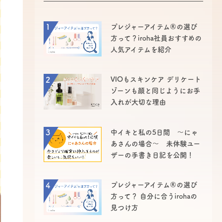
1
プレジャーアイテム®の選び
方って？iroha社員おすすめの
人気アイテムを紹介
2
VIOもスキンケア デリケート
ゾーンも顔と同じようにお手
入れが大切な理由
3
中イキと私の5日間 ～にゃ
あさんの場合～ 未体験ユー
ザーの手書き日記を公開！
4
プレジャーアイテム®の選び
方って？ 自分に合うirohaの
見つけ方