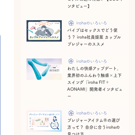
ンタビュー】
irohaのいろいろ
バイブはセックスでどう使
う？ iroha社員提案 カップル
プレジャーのススメ
irohaのいろいろ
わたしの快感アップデート。
業界初のふんわり触感×上下
スイング「iroha FIT＋
AONAMI」開発者インタビュ
ー
irohaのいろいろ
プレジャーアイテム®の選び
方って？ 自分に合うirohaの
見つけ方