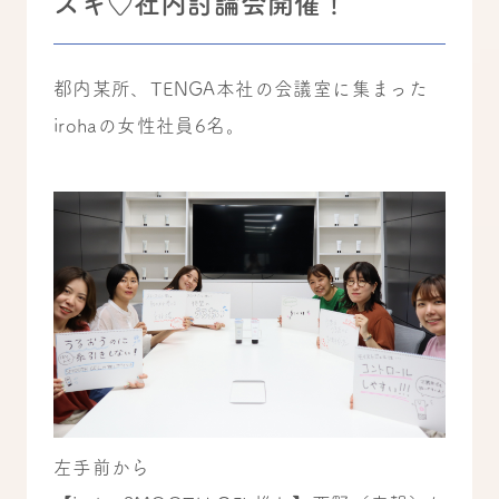
スキ♡社内討論会開催！
都内某所、TENGA本社の会議室に集まった
irohaの女性社員6名。
左手前から