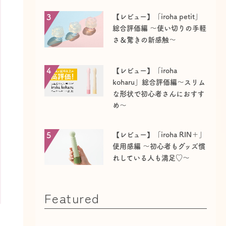
3
【レビュー】「iroha petit」
総合評価編 ～使い切りの手軽
さ＆驚きの新感触～
4
【レビュー】「iroha
koharu」総合評価編〜スリム
な形状で初心者さんにおすす
め〜
5
【レビュー】「iroha RIN＋」
使用感編 〜初心者もグッズ慣
れしている人も満足♡～
Featured