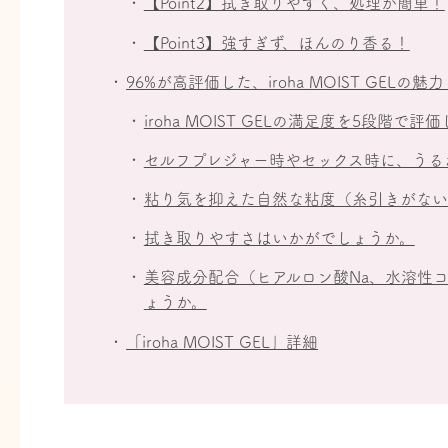
【Point2】拭き取りやすく、処理が簡単！
【Point3】強すぎず、ほんのり香る！
96%が高評価した、iroha MOIST GELの魅
iroha MOIST GELの満足度を5段階で
セルフプレジャー時やセックス時に、うる
粘り気を抑えた自然な粘度（糸引きがない
拭き取りやすさはいかがでしょうか。
美容成分配合（ヒアルロン酸Na、水溶性
ょうか。
「iroha MOIST GEL」詳細