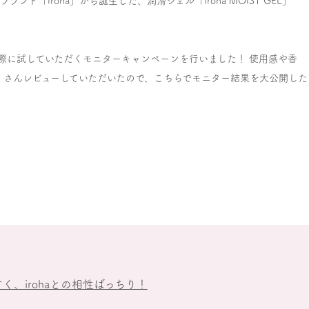
「iroha」から誕生した、潤滑ジェル「iroha MOIST GEL」
際に試していただくモニターキャンペーンを行いました！ 使用感や香
くさんレビューしていただいたので、こちらでモニター結果を大公開した
く、irohaとの相性ばっちり！