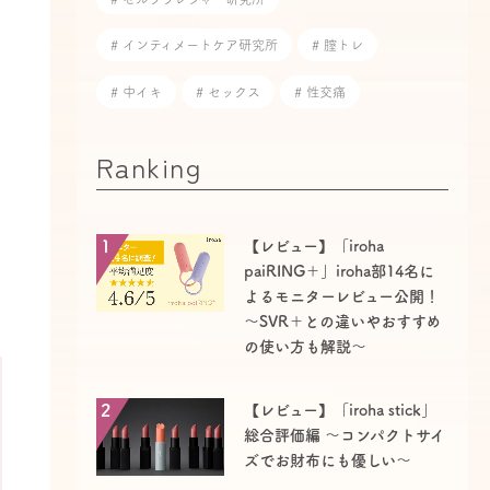
# インティメートケア研究所
# 膣トレ
# 中イキ
# セックス
# 性交痛
Ranking
1
【レビュー】「iroha
paiRING＋」iroha部14名に
よるモニターレビュー公開！
～SVR＋との違いやおすすめ
の使い方も解説～
2
【レビュー】「iroha stick」
総合評価編 ～コンパクトサイ
ズでお財布にも優しい〜