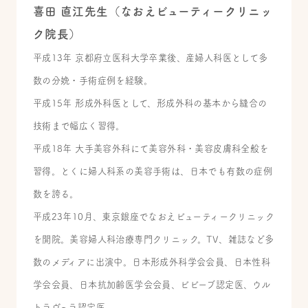
喜田 直江先生（なおえビューティークリニッ
ク院長）
平成13年 京都府立医科大学卒業後、産婦人科医として多
数の分娩・手術症例を経験。
平成15年 形成外科医として、形成外科の基本から縫合の
技術まで幅広く習得。
平成18年 大手美容外科にて美容外科・美容皮膚科全般を
習得。とくに婦人科系の美容手術は、日本でも有数の症例
数を誇る。
平成23年10月、東京銀座でなおえビューティークリニック
を開院。美容婦人科治療専門クリニック。TV、雑誌など多
数のメディアに出演中。日本形成外科学会会員、日本性科
学会会員、日本抗加齢医学会会員、ビビーブ認定医、ウル
トラヴェラ認定医。