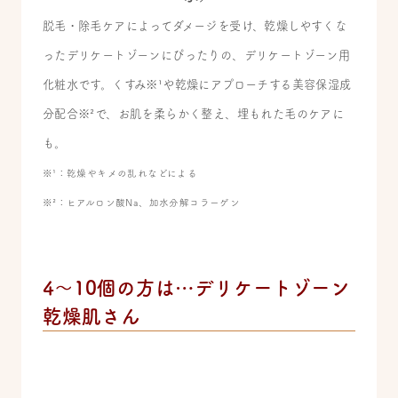
脱毛・除毛ケアによってダメージを受け、乾燥しやすくな
ったデリケートゾーンにぴったりの、デリケートゾーン用
化粧水です。
くすみ※¹や乾燥にアプローチする美容保湿成
分配合※²で、お肌を柔らかく整え、埋もれた毛のケアに
も。
※¹：乾燥やキメの乱れなどによる
※²：ヒアルロン酸Na、加水分解コラーゲン
4～10個の方は…デリケートゾーン
乾燥肌さん