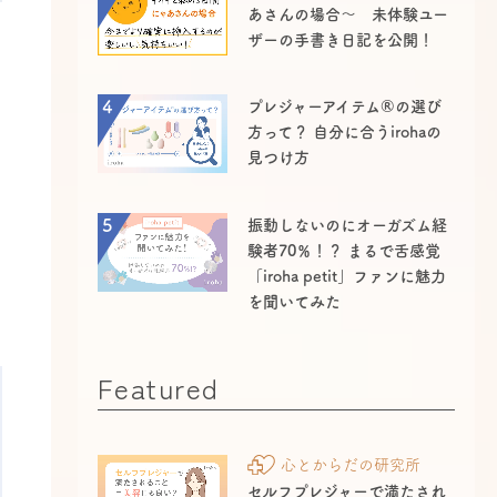
あさんの場合～ 未体験ユー
ザーの手書き日記を公開！
4
プレジャーアイテム®の選び
方って？ 自分に合うirohaの
見つけ方
5
振動しないのにオーガズム経
験者70％！？ まるで舌感覚
「iroha petit」ファンに魅力
を聞いてみた
Featured
心とからだの研究所
セルフプレジャーで満たされ