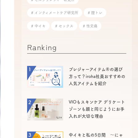
# インティメートケア研究所
# 膣トレ
# 中イキ
# セックス
# 性交痛
Ranking
1
プレジャーアイテム®の選び
方って？iroha社員おすすめの
人気アイテムを紹介
2
VIOもスキンケア デリケート
ゾーンも顔と同じようにお手
入れが大切な理由
3
中イキと私の5日間 ～にゃ