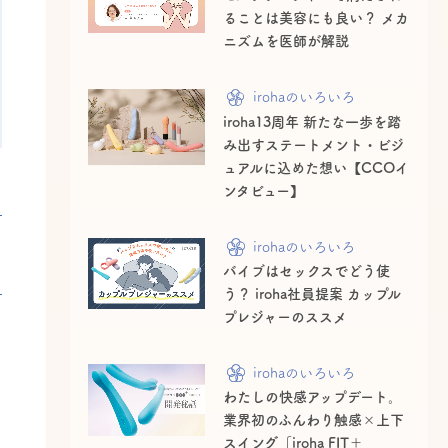
ることは美容にも良い？ メカ
ニズムを医師が解説
irohaのいろいろ
iroha13周年 新たな一歩を踏
み出すステートメント・ビジ
ュアルに込めた想い【CCOイ
ンタビュー】
irohaのいろいろ
バイブはセックスでどう使
う？ iroha社員提案 カップル
プレジャーのススメ
irohaのいろいろ
わたしの快感アップデート。
業界初のふんわり触感×上下
スイング「iroha FIT＋