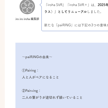
「iroha SVR」「iroha SVR＋」は、
2025
ラス）」としてリニューアル
しました。
iro iro iroha 編集部
新たな「paiRING」には下記の3つの意
～paiRINGの由来～
①Pairing：
人と人がペアになること
②Pair+ing：
二人の繋がりが途切れず続いていること