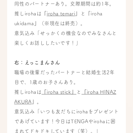
同性のパートナーあり。交際期間は約1年。
推しirohaは『
iroha temari
』
と『
iroha
ukidama
』（※現在は終売）
。
意気込み「せっかくの機会なのでみなさんと
楽しくお話ししたいです！」
右：えっこまんさん
職場の後輩だったパートナーと結婚生活2年
目で、1歳のお子さんあり。
推しirohaは
『iroha stick』
と
『iroha HINAZ
AKURA
』
。
意気込み「いつも友だちにirohaをプレゼント
であげています！今日はTENGAやirohaに囲
まれてドキドキしています（笑）。」