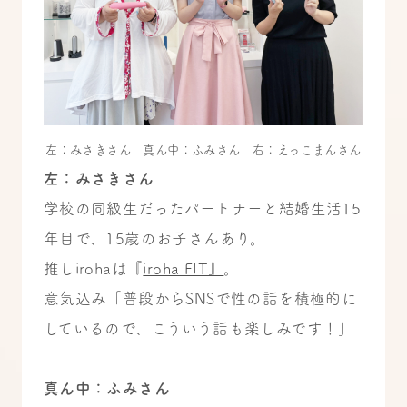
左：みさきさん 真ん中：ふみさん 右：えっこまんさん
左：みさきさん
学校の同級生だったパートナーと結婚生活15
年目で、15歳のお子さんあり。
推しirohaは『
iroha FIT』
。
意気込み「普段からSNSで性の話を積極的に
しているので、こういう話も楽しみです！」
真ん中：ふみさん