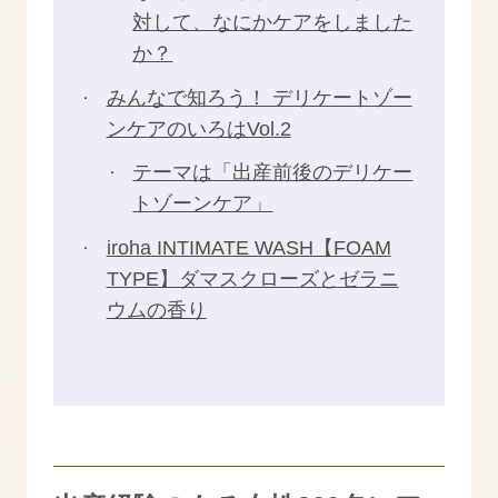
対して、なにかケアをしました
か？
みんなで知ろう！ デリケートゾー
ンケアのいろはVol.2
テーマは「出産前後のデリケー
トゾーンケア」
iroha INTIMATE WASH【FOAM
TYPE】ダマスクローズとゼラニ
ウムの香り