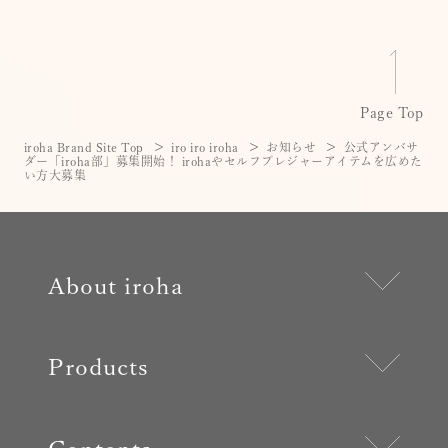
Page Top
iroha Brand Site Top
iro iro iroha
お知らせ
公式アンバサ
ダー「iroha部」募集開始！ irohaやセルフプレジャーアイテムを広めた
い方大募集
About iroha
Products