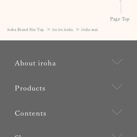
Page Top
iroha Brand Site Top
iro iro iroha
iroha mai
About iroha
Products
Contents