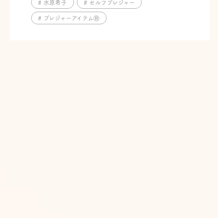
# 水原希子
# セルフプレジャー
# プレジャーアイテムⓇ