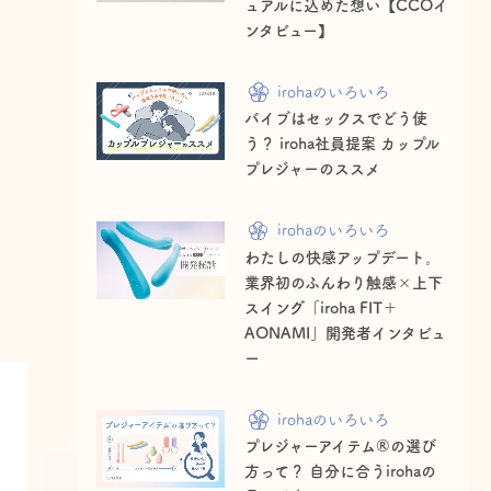
ュアルに込めた想い【CCOイ
ンタビュー】
irohaのいろいろ
バイブはセックスでどう使
う？ iroha社員提案 カップル
プレジャーのススメ
irohaのいろいろ
わたしの快感アップデート。
業界初のふんわり触感×上下
スイング「iroha FIT＋
AONAMI」開発者インタビュ
ー
irohaのいろいろ
プレジャーアイテム®の選び
方って？ 自分に合うirohaの