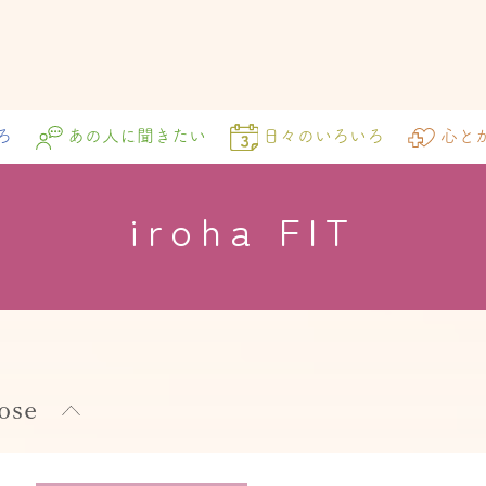
ろ
あの人に聞きたい
日々のいろいろ
心と
iroha FIT
ose