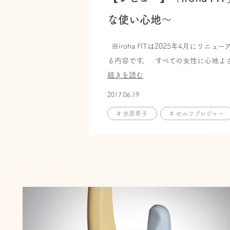
な使い心地〜
※iroha FITは2025年4月に
る内容です。 すべての女性に心地よさ
続きを読む
2017.06.19
# 水原希子
# セルフプレジャー