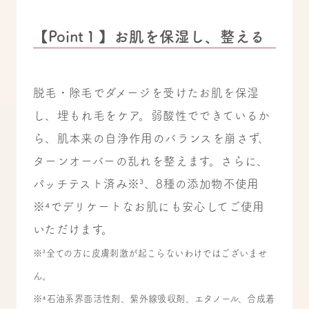
【Point１】お肌を保湿し、整える
脱毛・除毛でダメージを受けたお肌を保湿
し、埋もれ毛をケア。弱酸性でできているか
ら、肌本来の自浄作用のバランスを崩さず、
ターンオーバーの乱れを整えます。さらに、
パッチテスト済み※³、8種の添加物不使用
※⁴でデリケートなお肌にも安心してご使用
いただけます。
※³全ての方に皮膚刺激が起こらないわけではございませ
ん。
※⁴石油系界面活性剤、紫外線吸収剤、エタノール、合成着