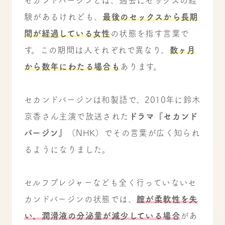
セカンドバージンとは、過去にセックスの経
験があるけれども、
最後のセックスから長期
間が経過している女性
の状態を指す言葉で
す。この期間は人それぞれで異なり、
数ヶ月
から数年にわたる場合も
あります。
セカンドバージンは和製語で、2010年に鈴木
京香さん主演で放送された
ドラマ『セカンド
バージン』
（NHK）でその言葉が広く知られ
るようになりました。
セルフプレジャーなども全く行っていないセ
カンドバージンの状態では、
膣が柔軟性を失
い、潤滑液の分泌量が減少している場合
があ