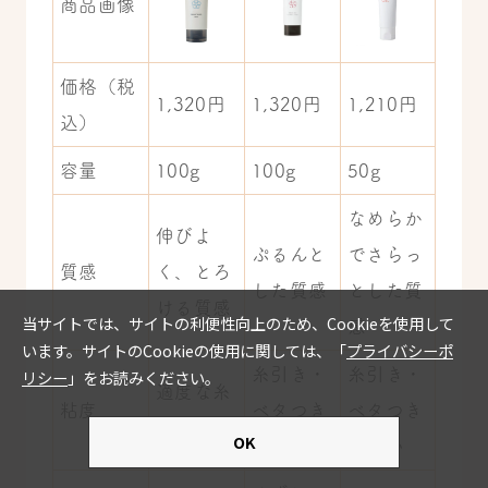
商品画像
価格（税
1,320円
1,320円
1,210円
込）
容量
100g
100g
50g
なめらか
伸びよ
ぷるんと
でさらっ
質感
く、とろ
した質感
とした質
ける質感
感
糸引き・
糸引き・
適度な糸
粘度
ベタつき
ベタつき
引き
がない
がない