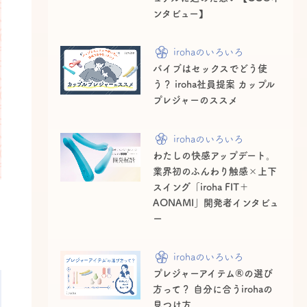
ンタビュー】
irohaのいろいろ
バイブはセックスでどう使
う？ iroha社員提案 カップル
プレジャーのススメ
irohaのいろいろ
わたしの快感アップデート。
業界初のふんわり触感×上下
スイング「iroha FIT＋
AONAMI」開発者インタビュ
ー
irohaのいろいろ
プレジャーアイテム®の選び
方って？ 自分に合うirohaの
見つけ方