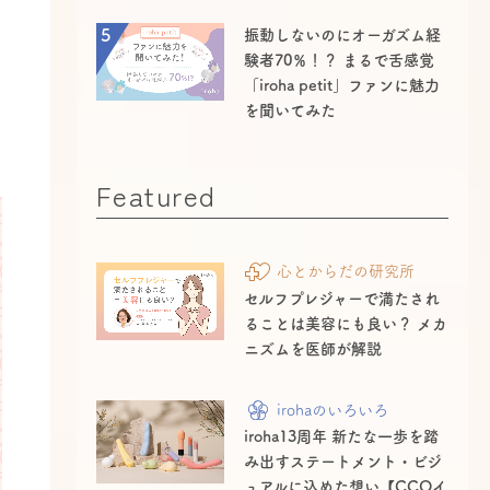
5
振動しないのにオーガズム経
験者70％！？ まるで舌感覚
「iroha petit」ファンに魅力
を聞いてみた
Featured
心とからだの研究所
セルフプレジャーで満たされ
ることは美容にも良い？ メカ
ニズムを医師が解説
irohaのいろいろ
iroha13周年 新たな一歩を踏
み出すステートメント・ビジ
ュアルに込めた想い【CCOイ