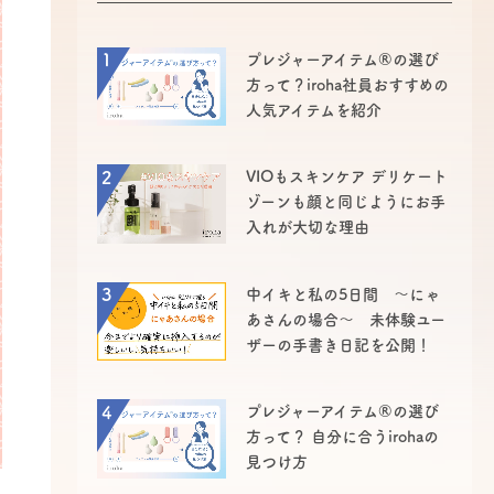
1
プレジャーアイテム®の選び
方って？iroha社員おすすめの
人気アイテムを紹介
2
VIOもスキンケア デリケート
ゾーンも顔と同じようにお手
入れが大切な理由
3
中イキと私の5日間 ～にゃ
あさんの場合～ 未体験ユー
ザーの手書き日記を公開！
4
プレジャーアイテム®の選び
方って？ 自分に合うirohaの
見つけ方