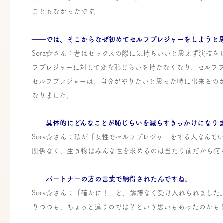
こともなかったです。
――では、そこからなぜ初めてセルフプレジャーをしようと
Sora☆さん：昔はセックスの際に気持ちいいと思えず演技
フプレジャーに対して変な恥じらいを持たなくなり、セルフ
セルフプレジャーは、自分がやりたいと思った時に出来るの
なりました。
――具体的にどんなことが恥じらいを減らすきっかけになり
Sora☆さん：私が「女性でセルフプレジャーをする人なん
関係なく、生き物はみんな性を求めるのは当たり前だから何
――パートナーの方の言葉で納得されたんですね。
Sora☆さん：「確かに！」と、躊躇なく受け入れられまし
りつつも、ちょっと違うのでは？という思いもあったのかも