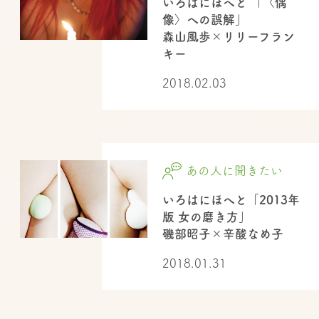
いろはにほへと 「〈偶
像〉への誤解」
森山風歩×リリーフラン
キー
2018.02.03
あの人に聞きたい
いろはにほへと「2013年
版 女の磨き方」
磯部昭子×辛酸なめ子
2018.01.31