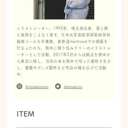
イラストレーター。1992年、埼玉県出身。酒と歌
と哀愁をこよなく愛す。日本大学芸術学部美術学科
版画コースを卒業後、表参道manhoodでの個展を
行なったのち、熊本に移り住みフリーのイラストレ
ーターとして活動。2017年3月からは拠点を熊本か
ら東京に移し、活気のある熊本で培った感性を生か
し、書籍やグッズ製作など作品の幅を広げて活動
中。
＠misakinodon
@misakizon
ITEM