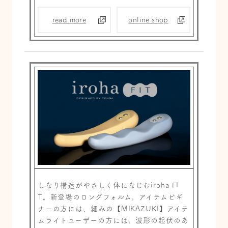
read more
online shop
しなり構造がやさしく体になじむiroha FI
T。新登場のロングフォルム。アイテムビギ
ナーの方には、細みの【MIKAZUKI】アイテ
ムライトユーザーの方には、波形の起伏のあ