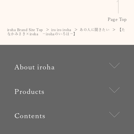
Page Top
iroha Brand Site Top
iro iro iroha
あの人に聞きたい
【た
なかみさき×iroha －irohaのいろは－】
About iroha
Products
Contents