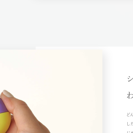
ど
し
じ