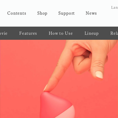
Lan
Contents
Shop
Support
News
vie
Features
How to Use
Lineup
Rel