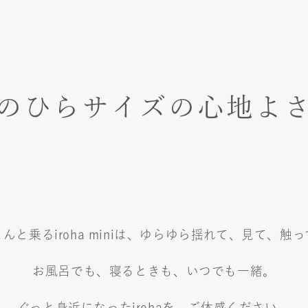
のひらサイズの
心地よ
こんと乗る
iroha miniは、
ゆらゆら揺れて、見て、
触っ
お風呂でも、寝るときも、
いつでも一緒。
ぐっと身近になったirohaを、
ご体感ください。