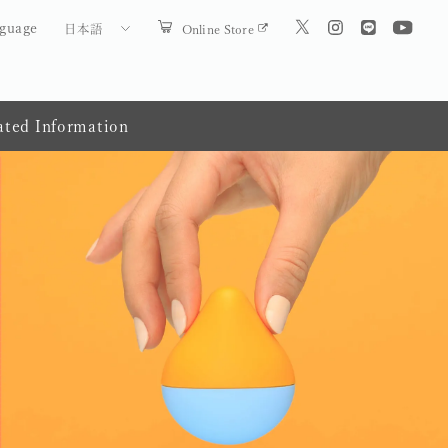
guage
Online Store
日本語
ated Information