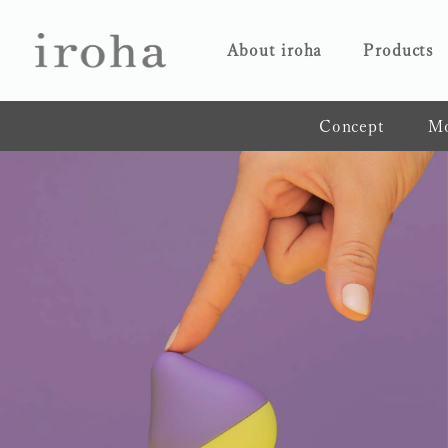
About iroha
Products
Concept
Mo