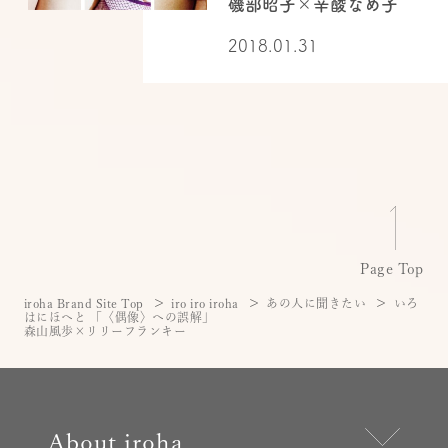
磯部昭子×辛酸なめ子
2018.01.31
Page Top
iroha Brand Site Top
iro iro iroha
あの人に聞きたい
いろ
はにほへと 「〈偶像〉への誤解」
森山風歩×リリーフランキー
About iroha