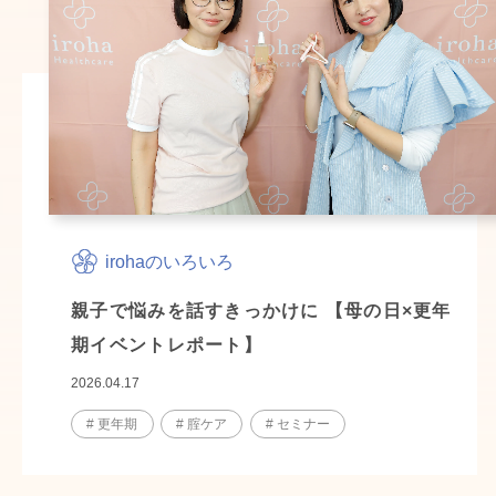
irohaのいろいろ
親子で悩みを話すきっかけに 【母の日×更年
期イベントレポート】
2026.04.17
# 更年期
# 腟ケア
# セミナー