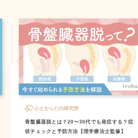
心とからだの研究所
骨盤臓器脱とは？20〜30代でも発症する？症
状チェックと予防方法【理学療法士監修】