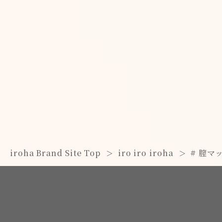
iroha Brand Site Top
iro iro iroha
# 膣マ