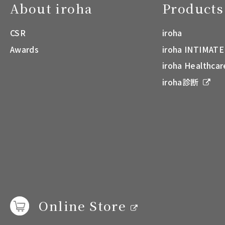
About iroha
Products
CSR
iroha
Awards
iroha INTIMATE
iroha Healthcar
iroha診断
Online Store