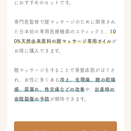
におすすめのセットです。
専門医監修で膣マッサージのために開発され
た日本初の専用医療機器のスティック
と、
10
0%天然由来原料の腟マッサージ専用オイル
が
お得に購入できます。
膣マッサージをすることで骨盤底筋がほぐさ
れ、女性に多くある
冷え、生理痛、膣の乾燥
感、尿漏れ、性交痛などの改善
や、
出産時の
会陰裂傷の予防
が期待できます。