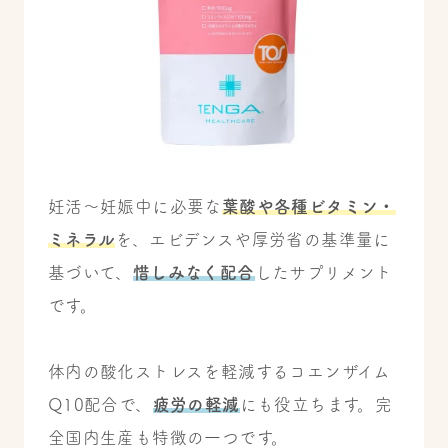
妊活〜妊娠中に必要な
葉酸や各種ビタミン・
ミネラル
を、エビデンスや厚労省の基準量に
基づいて、
惜しみなく配合
したサプリメント
です。
体内の酸化ストレスを軽減するコエンザイム
Q10配合で、
疲労の軽減
にも役立ちます。完
全国内生産も特徴の一つです。