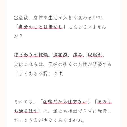
出産後、身体や生活が大きく変わる中で、
「
自分のことは後回し
」
になっていません
か？
腟まわりの乾燥
、
違和感
、
痛み
、
尿漏れ
。
実はこれらは、産後の多くの女性が経験する
「よくある不調」です。
それでも、
「
産後だから仕方ない
」「
そのう
ち治るはず
」
と、誰にも相談できずに我慢し
てしまう方が少なくありません。