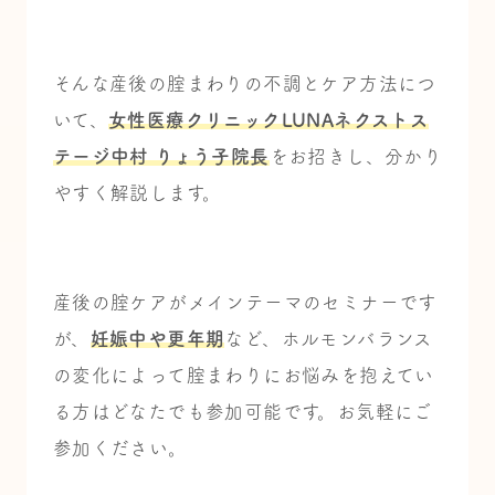
そんな
産後の腟まわりの不調
と
ケア方法
につ
いて、
女性医療クリニックLUNAネクストス
テージ中村 りょう子院長
をお招きし、
分かり
やすく解説します。
産後の腟ケアがメインテーマのセミナーです
が、
妊娠中や更年期
など、ホルモンバランス
の変化によって
腟まわりにお悩みを抱えてい
る方はどなたでも参加可能です。
お気軽にご
参加ください。