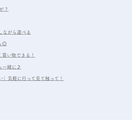
」が？
しながら選べる
も◎
く買い物できる！
も一緒に♪
い」気軽に行って見て触って！