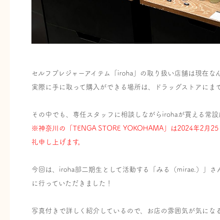
セルフプレジャーアイテム「iroha」の取り扱い店舗は現在なん
実際に手に取って購入ができる場所は、ドラッグストアにま
その中でも、専任スタッフに相談しながらirohaが買える常
※神奈川の「TENGA STORE YOKOHAMA」は2024
礼申し上げます。
今回は、iroha部二期生として活動する「みる（mirae.）」さ
に行っていただきました！
写真付きで詳しく紹介しているので、お店の雰囲気が気にな