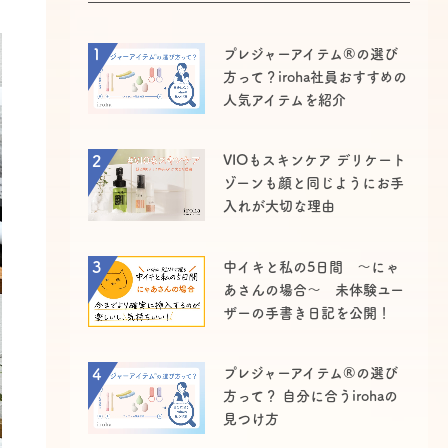
1
プレジャーアイテム®の選び
方って？iroha社員おすすめの
人気アイテムを紹介
2
VIOもスキンケア デリケート
ゾーンも顔と同じようにお手
入れが大切な理由
3
中イキと私の5日間 ～にゃ
あさんの場合～ 未体験ユー
ザーの手書き日記を公開！
4
プレジャーアイテム®の選び
方って？ 自分に合うirohaの
見つけ方