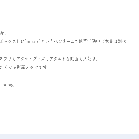
独身。
ックス」に“mirae.”というペンネームで執筆活動中（本業は別ペ
アプリもアダルトグッズもアダルトな動画も大好き。
たくなる所謂オタクです。
h_honig_