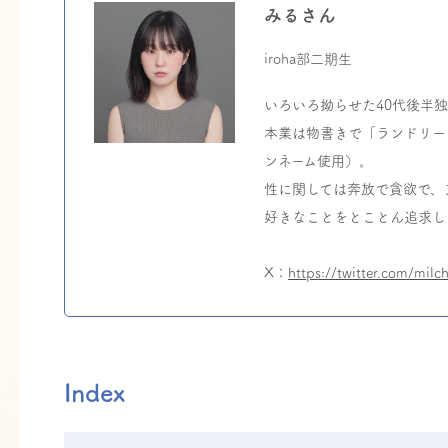
みるさん
iroha部二期生
いろいろ拗らせた40代後半
本業は物書きで「ランドリーボ
ンネーム使用）。
性に関しては奔放で貪欲で、
好きなことをとことん追求し
X：
https://twitter.com/milc
Index