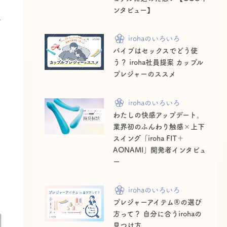
ンタビュー】
irohaのいろいろ
バイブはセックスでどう使
う？ iroha社員提案 カップル
プレジャーのススメ
ム
irohaのいろいろ
わたしの快感アップデート。
業界初のふんわり触感×上下
スイング「iroha FIT＋
AONAMI」開発者インタビュ
ー
irohaのいろいろ
プレジャーアイテム®の選び
方って？ 自分に合うirohaの
見つけ方