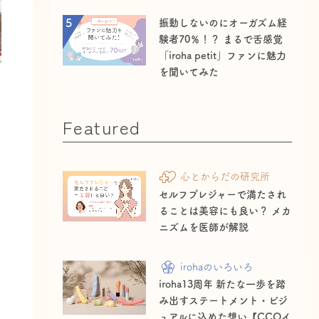
5
振動しないのにオーガズム経
験者70％！？ まるで舌感覚
「iroha petit」ファンに魅力
を聞いてみた
Featured
心とからだの研究所
セルフプレジャーで満たされ
ることは美容にも良い？ メカ
ニズムを医師が解説
irohaのいろいろ
iroha13周年 新たな一歩を踏
み出すステートメント・ビジ
ュアルに込めた想い【CCOイ