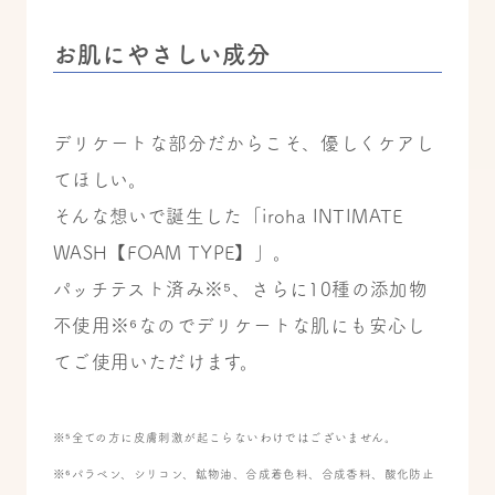
お肌にやさしい成分
デリケートな部分だからこそ、優しくケアし
てほしい。
そんな想いで誕生した「iroha INTIMATE
WASH【FOAM TYPE】」。
パッチテスト済み※⁵、さらに10種の添加物
不使用※⁶なのでデリケートな肌にも安心し
てご使用いただけます。
※⁵全ての方に皮膚刺激が起こらないわけではございません。
※⁶パラベン、シリコン、鉱物油、合成着色料、合成香料、酸化防止