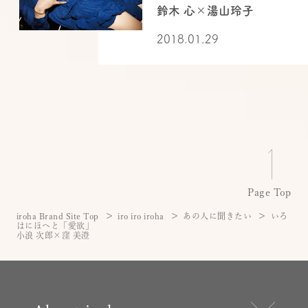
鈴木 心×湯山玲子
2018.01.29
Page Top
iroha Brand Site Top
iro iro iroha
あの人に聞きたい
いろ
はにほへと「愛欲」
小浪 次郎×窪 美澄