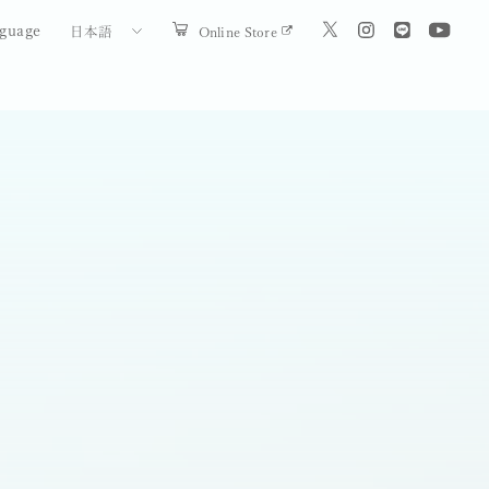
guage
Online Store
日本語