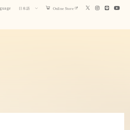
guage
Online Store
日本語