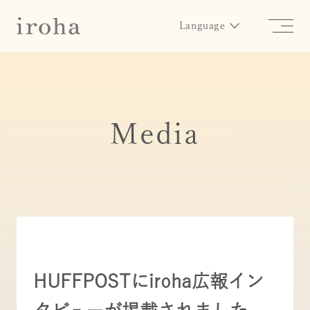
Language
Media
HUFFPOSTにiroha広報イン