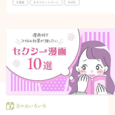
# 漫画
# デリケートゾーン
# VIO
日々のいろいろ