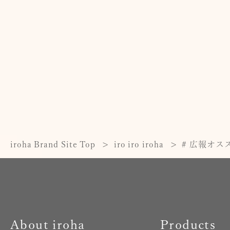
iroha Brand Site Top
iro iro iroha
# 広報オス
About iroha
Products