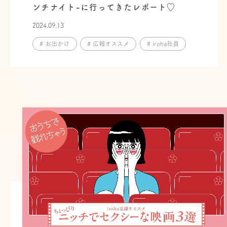
ンチナイト-に行ってきたレポート♡
2024.09.13
# お出かけ
# 広報オススメ
# iroha社員