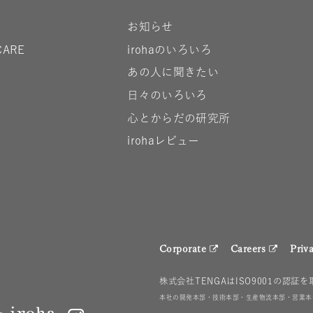
お知らせ
CARE
irohaのいろいろ
あの人に聞きたい
日々のいろいろ
心とからだの研究所
irohaレビュー
Corporate
Careers
Priv
株式会社TENGAはISO9001の認証
本社の開発本部・技術本部・生産物流本部・営業本部・