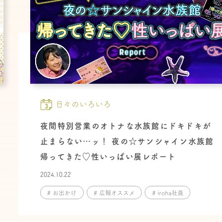
日々のいろいろ
夜間特別営業のオトナな水族館にドキドキが
止まらない…ッ！ 夜の☆サンシャイン水族館
帰ってきた♡性いっぱい展レポート
2024.10.22
# お出かけ
# 広報オススメ
# iroha社員