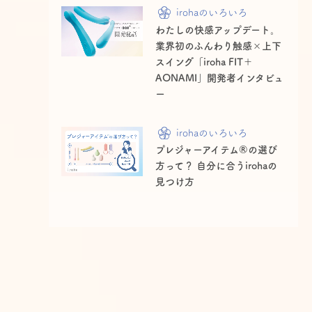
irohaのいろいろ
わたしの快感アップデート。
業界初のふんわり触感×上下
スイング「iroha FIT＋
AONAMI」開発者インタビュ
ー
irohaのいろいろ
プレジャーアイテム®の選び
方って？ 自分に合うirohaの
見つけ方