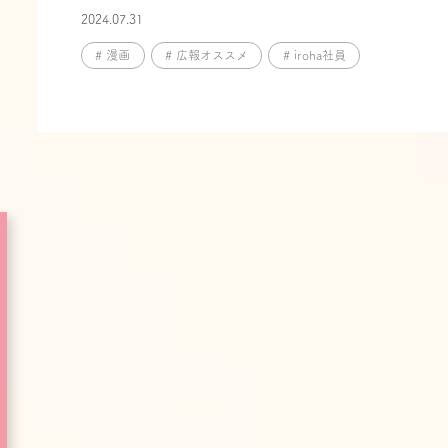
2024.07.31
# 漫画
# 広報オススメ
# iroha社員