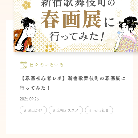
日々のいろいろ
【春画初心者レポ】新宿歌舞伎町の春画展に
行ってみた！
2025.09.25
# お出かけ
# 広報オススメ
# iroha社員