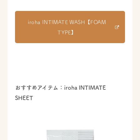
iroha INTIMATE WASH【FOAM
TYPE】
おすすめアイテム：iroha INTIMATE
SHEET