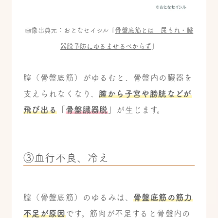
画像出典元：おとなセイシル「
骨盤底筋とは 尿もれ・臓
器脱予防にゆるませるべからず
」
膣（骨盤底筋）がゆるむと、骨盤内の臓器を
支えられなくなり、
膣から子宮や膀胱などが
飛び出る
「
骨盤臓器脱
」が生じます。
③血行不良、冷え
膣（骨盤底筋）のゆるみは、
骨盤底筋の筋力
不足が原因
です。筋肉が不足すると骨盤内の