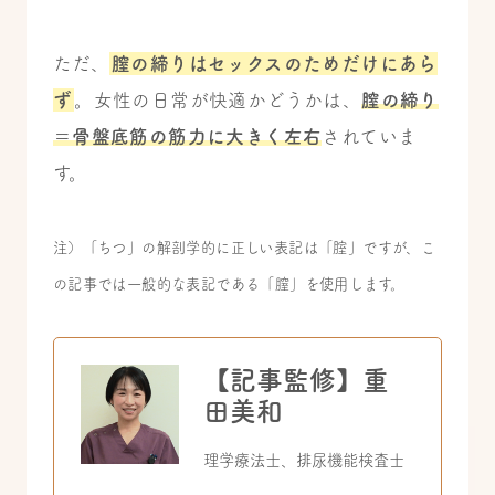
ただ、
膣の締りはセックスのためだけにあら
ず
。
女性の日常が快適かどうかは、
膣の締り
＝骨盤底筋の筋力に大きく左右
されていま
す。
注）「ちつ」の解剖学的に正しい表記は「腟」ですが、こ
の記事では一般的な表記である「膣」を使用します。
【記事監修】重
田美和
理学療法士、排尿機能検査士