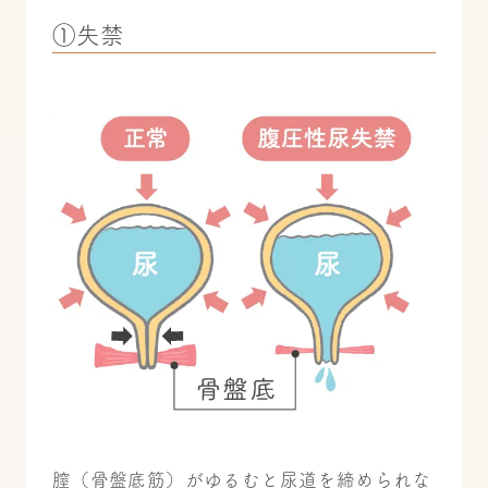
①失禁
膣（骨盤底筋）がゆるむと尿道を締められな