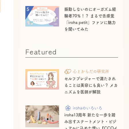
5
振動しないのにオーガズム経
験者70％！？ まるで舌感覚
「iroha petit」ファンに魅力
を聞いてみた
Featured
心とからだの研究所
セルフプレジャーで満たされ
ることは美容にも良い？ メカ
ニズムを医師が解説
irohaのいろいろ
iroha13周年 新たな一歩を踏
み出すステートメント・ビジ
ュアルに込めた想い【CCOイ