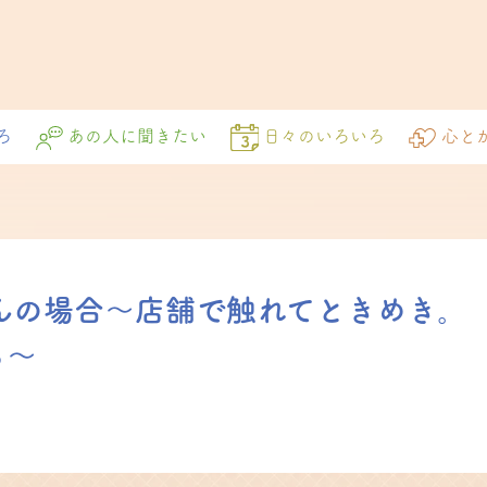
ろ
あの人に聞きたい
日々のいろいろ
心と
ukaさんの場合〜店舗で触れてときめき。
る～