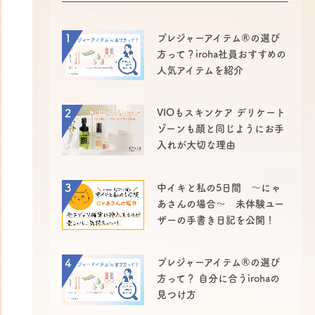
1
プレジャーアイテム®の選び
方って？iroha社員おすすめの
人気アイテムを紹介
2
VIOもスキンケア デリケート
ゾーンも顔と同じようにお手
入れが大切な理由
3
中イキと私の5日間 ～にゃ
あさんの場合～ 未体験ユー
ザーの手書き日記を公開！
4
プレジャーアイテム®の選び
方って？ 自分に合うirohaの
見つけ方