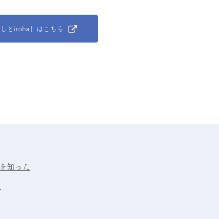
しとiroha」はこちら
」を知った
事