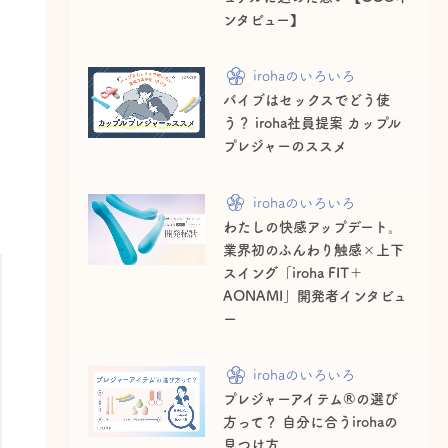
ンタビュー】
irohaのいろいろ
バイブはセックスでどう使
う？ iroha社員提案 カップル
プレジャーのススメ
irohaのいろいろ
わたしの快感アップデート。
業界初のふんわり触感×上下
スイング「iroha FIT＋
AONAMI」開発者インタビュ
ー
irohaのいろいろ
プレジャーアイテム®の選び
方って？ 自分に合うirohaの
見つけ方