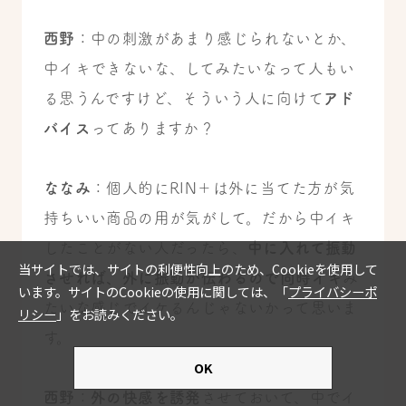
西野
：中の刺激があまり感じられないとか、
中イキできないな、してみたいなって人もい
る思うんですけど、そういう人に向けて
アド
バイス
ってありますか？
ななみ
：個人的にRIN＋は外に当てた方が気
持ちいい商品の用が気がして。だから中イキ
したことがない人だったら、
中に入れて振動
させれば、外に振動が伝わるので同時イキ
み
たいな感じでイケるんじゃないかって思いま
す。
西野
：
外の快感を誘発
させておいて、中でイ