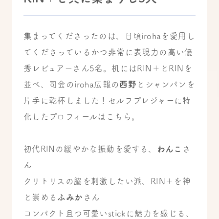
集まってくださったのは、日頃irohaを愛用し
てくださっているかつ非常に表現力の高い優
秀レビュアーさん5名。机にはRIN＋とRINを
並べ、司会のiroha広報の
西野
とシャンパンを
片手に乾杯しました！セルフプレジャーに特
化したプロフィールはこちら。
初代RINの緩やかな振動を愛する、
わんこ
さ
ん
クリトリスの脇を刺激したい派、RIN＋を神
と崇める
ふみか
さん
コンパクト且つ可愛いstickに魅力を感じる、