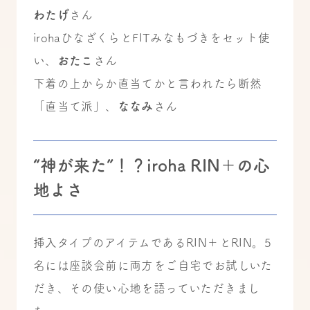
わたげ
さん
irohaひなざくらとFITみなもづきをセット使
い、
おたこ
さん
下着の上からか直当てかと言われたら断然
「直当て派」、
ななみ
さん
“神が来た”！？iroha RIN＋の心
地よさ
挿入タイプのアイテムであるRIN＋とRIN。5
名には座談会前に両方をご自宅でお試しいた
だき、その使い心地を語っていただきまし