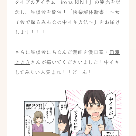
タイプのアイテム「iroha RIN＋」の発売を記
念し、座談会を開催！「快楽解体新書＋～女
子会で探るみんなの中イキ方法～」をお届け
します！！！
さらに座談会にちなんだ漫画を漫画家・
田滝
ききき
さんが描いてくださいました！中イキ
してみたい人集まれ！！どーん！！