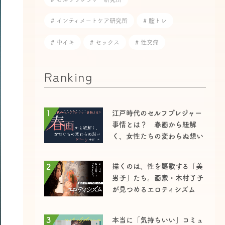
# インティメートケア研究所
# 膣トレ
# 中イキ
# セックス
# 性交痛
Ranking
1
江戸時代のセルフプレジャー
事情とは？ 春画から紐解
く、女性たちの変わらぬ想い
2
描くのは、性を謳歌する「美
男子」たち。画家・木村了子
が見つめるエロティシズム
3
本当に「気持ちいい」コミュ