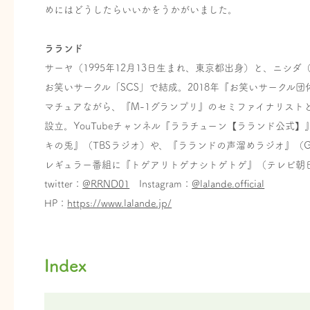
めにはどうしたらいいかをうかがいました。
ラランド
サーヤ（1995年12月13日生まれ、東京都出身）と、ニシダ（
お笑いサークル「SCS」で結成。2018年『お笑いサークル団
マチュアながら、『M-1グランプリ』のセミファイナリストと
設立。YouTubeチャンネル『ララチューン【ラランド公式
キの兎』（TBSラジオ）や、『ラランドの声溜めラジオ』（
レギュラー番組に『トゲアリトゲナシトゲトゲ』（テレビ朝
twitter：
@RRND01
Instagram：
@lalande.official
HP：
https://www.lalande.jp/
Index