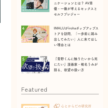
ニケーションとは？ AV男
優・一徹が考えるセックスと
セルフプレジャー
4
IMALUがirohaポップアップス
トアを訪問。「一歩前に踏み
出してみたい」人に来てほし
い理由とは
5
『青野くんに触りたいから死
にたい』漫画家・椎名うみが
語る、欲望の扱い方
Featured
心とからだの研究所