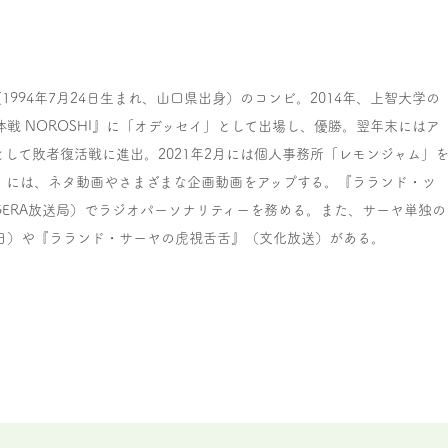
1994年7月24日生まれ、山口県出身）のコンビ。2014年、上智大学の
体戦 NOROSHI』に「オデッセイ」として出場し、優勝。翌年末にはア
して敗者復活戦に進出。2021年2月には個人事務所「レモンジャム」
】』には、ネタ動画やさまざまな企画動画をアップする。『ラランド・ツ
GERA放送局）でラジオパーソナリティーを務める。また、サーヤ単独の
日）や『ラランド・サーヤの虎視舌舌』（文化放送）がある。