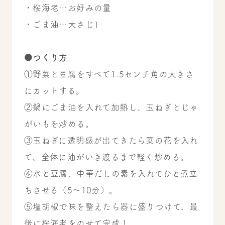
・桜海老…お好みの量
・ごま油…大さじ1
●つくり方
①野菜と豆腐をすべて1.5センチ角の大きさ
にカットする。
②鍋にごま油を入れて加熱し、玉ねぎとじゃ
がいもを炒める。
③玉ねぎに透明感が出てきたら菜の花を入れ
て、全体に油がいき渡るまで軽く炒める。
④水と豆腐、中華だしの素を入れてひと煮立
ちさせる（5〜10分）。
⑤塩胡椒で味を整えたら器に盛りつけて、最
後に桜海老をのせて完成！