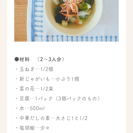
●材料 （2〜3人分）
・玉ねぎ…1/2個
・新じゃがいも…小ぶり1個
・菜の花…1/2束
・豆腐…1パック（3個パックのもの）
・水…500ml
・中華だしの素…大さじ1と1/2
・塩胡椒…少々