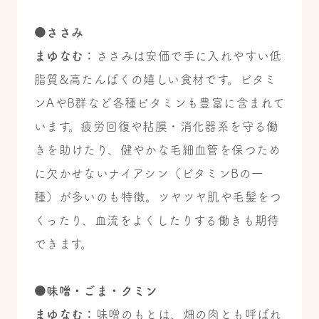
●ささみ
まゆなむ：
ささみは安価で手に入れやすい低
脂質&高たんぱくの嬉しい食材です。ビタミ
ンAやB群など各種ビタミンも豊富に含まれて
います。疲労回復や粘膜・消化器系を守る働
きを助けたり、健やかな毛細血管を保つため
に欠かせないナイアシン（ビタミンBの一
種）が多いのも特徴。ツヤツヤ肌や毛髪をつ
くったり、血流をよくしたりする働きも期待
できます。
●味噌・ごま・クミン
まゆなむ：
味噌のもとは、畑の肉とも呼ばれ