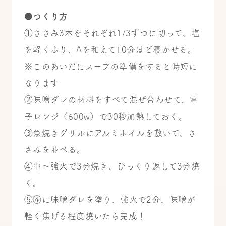
●つくり方
①ささみ3本をそれぞれ1/3ずつに切って、塩
を軽くふり、Aを和えて10分ほど寝かせる。
※このあいだにスープの準備をすると時短に
なります
②味噌ダレの材料をすべて混ぜ合わせて、電
子レンジ（600w）で30秒加熱しておく。
③魚焼きグリルにアルミホイルを敷いて、さ
さみを並べる。
④中〜強火で3分焼き、ひっくり返して3分焼
く。
⑤④に味噌ダレを塗り、強火で2分、味噌が
軽く焦げる程度焼いたら完成！