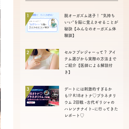
1
脱オーガズム迷子！ “気持ち
いい”を脳に覚えさせることが
秘訣【みんなのオーガズム体
験談】
2
セルフプレジャーって？ アイ
テム選びから実際の方法まで
ご紹介【医師による解説付
き】
3
デートには刺激的すぎるか
も!? R18オトナ♡プラネタリ
ウム 2回戦 -古代ギリシャの
ハレンチナイト-に行ってきた
レポート♡