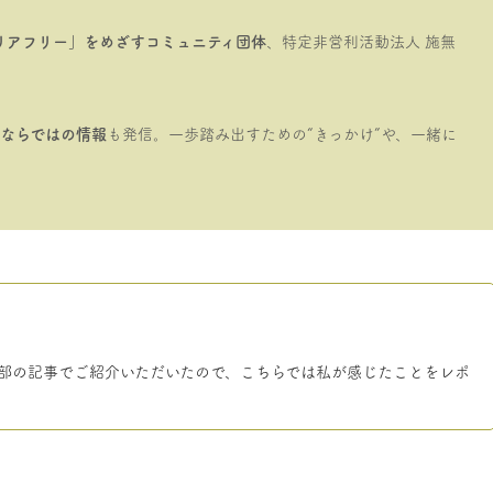
リアフリー」をめざすコミュニティ団体
、特定非営利活動法人 施無
ならではの情報
も発信。一歩踏み出すための“きっかけ”や、一緒に
☆女子部の記事でご紹介いただいたので、こちらでは私が感じたことをレポ