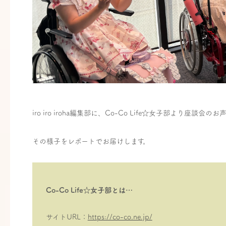
iro iro iroha編集部に、Co-Co Life☆女子部より座
その様子をレポートでお届けします。
Co-Co Life☆女子部とは…
サイトURL：
https://co-co.ne.jp/