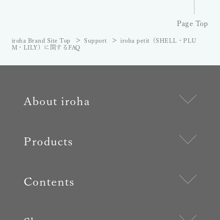
Page Top
iroha Brand Site Top
Support
iroha petit（SHELL・PLU
M・LILY）に関するFAQ
About iroha
Products
Contents