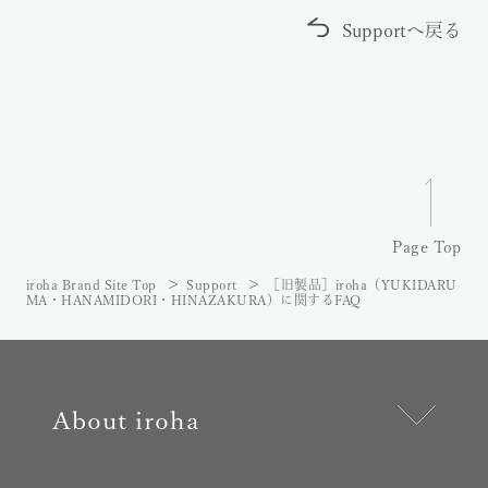
Supportへ戻る
Page Top
iroha Brand Site Top
Support
［旧製品］iroha（YUKIDARU
MA・HANAMIDORI・HINAZAKURA）に関するFAQ
About iroha