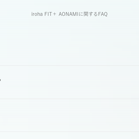
iroha FIT＋ AONAMI
に関するFAQ
？