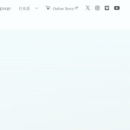
guage
Online Store
日本語