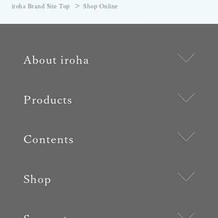
iroha Brand Site Top
Shop Online
About iroha
Products
Contents
Shop