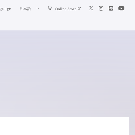
guage
Online Store
日本語