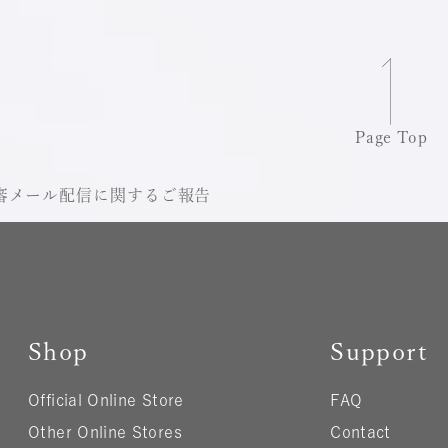
Page Top
審メール配信に関するご報告
Shop
Support
Official Online Store
FAQ
Other Online Stores
Contact