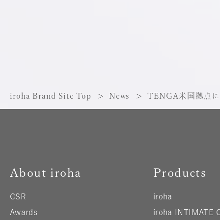
iroha Brand Site Top
News
TENGA米国拠
About iroha
Products
CSR
iroha
Awards
iroha INTIMATE 