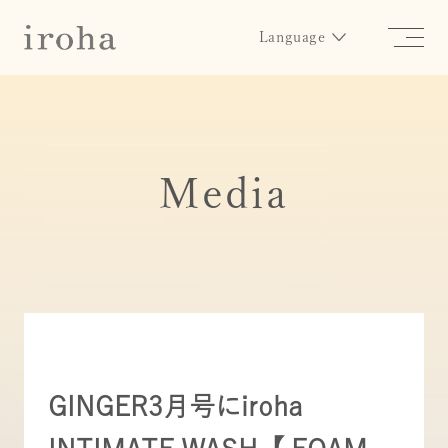
Language
Media
GINGER3月号にiroha