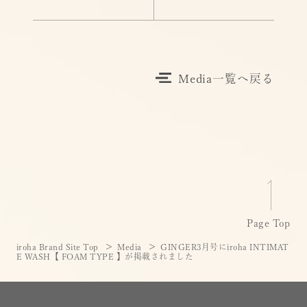
Media一覧へ戻る
Page Top
iroha Brand Site Top
Media
GINGER3月号にiroha INTIMAT
E WASH【 FOAM TYPE 】が掲載されました