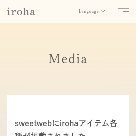
Language
Media
sweetwebにirohaアイテム各