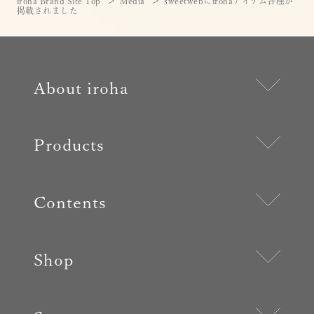
iroha Brand Site Top
Media
sweetwebにirohaアイテム各種が
掲載されました
About iroha
Products
Contents
Shop